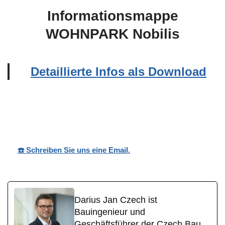
Informationsmappe
WOHNPARK Nobilis
Detaillierte Infos als Download
Wohnpark
Ihr
für
Nobilis
Bauträger
Kehlbach
☎️ Schreiben Sie uns eine Email.
Darius Jan Czech ist
Bauingenieur und
Geschäftsführer der Czech Bau