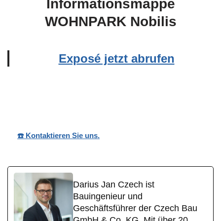
Informationsmappe
WOHNPARK Nobilis
Exposé jetzt abrufen
Wohnpark
Ihr
für Limburg
Nobilis
Bauträger
(Lahn)
☎️ Kontaktieren Sie uns.
Darius Jan Czech ist
Bauingenieur und
Geschäftsführer der Czech Bau
GmbH & Co. KG. Mit über 20