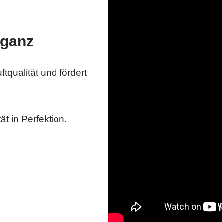
eganz
tqualität und fördert
tät in Perfektion.