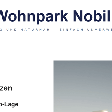
nzen
p-Lage