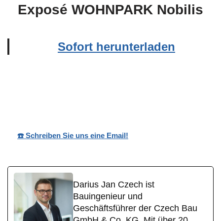
Exposé WOHNPARK Nobilis
Sofort herunterladen
in
Wohnpark
Ihr
Oberwallmenac
Nobilis
Bauträger
h
☎️ Schreiben Sie uns eine Email!
Darius Jan Czech ist
Bauingenieur und
Geschäftsführer der Czech Bau
GmbH & Co. KG. Mit über 20