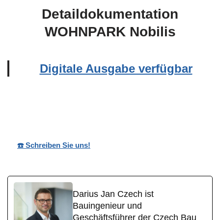
Detaildokumentation
WOHNPARK Nobilis
Digitale Ausgabe verfügbar
Wohnpark
Ihr
für
Nobilis
Bauträger
Rotenhain
☎️ Schreiben Sie uns!
Darius Jan Czech ist
Bauingenieur und
Geschäftsführer der Czech Bau