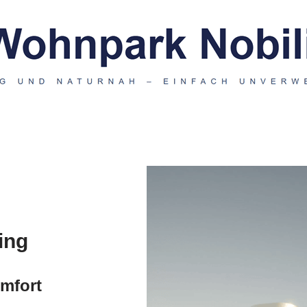
ving
omfort