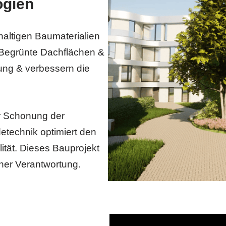
ogien
altigen Baumaterialien
 Begrünte Dachflächen &
lung & verbessern die
r Schonung der
technik optimiert den
ität. Dieses Bauprojekt
her Verantwortung.