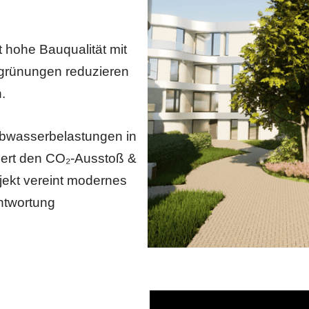
 hohe Bauqualität mit
grünungen reduzieren
.
 Abwasserbelastungen in
iert den CO₂-Ausstoß &
jekt vereint modernes
ntwortung