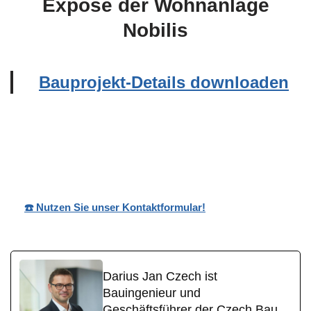
Exposé der Wohnanlage
Nobilis
Bauprojekt-Details downloaden
Ihr
Wohnpark
für Herschbach
Bauträg
Nobilis
(Oberwesterwald)
er
☎️ Nutzen Sie unser Kontaktformular!
Darius Jan Czech ist
Bauingenieur und
Geschäftsführer der Czech Bau